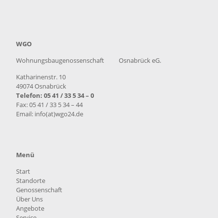
WGO
Wohnungsbaugenossenschaft Osnabrück eG.
Katharinenstr. 10
49074 Osnabrück
Telefon: 05 41 / 33 5 34 – 0
Fax: 05 41 / 33 5 34 – 44
Email: info(at)wgo24.de
Menü
Start
Standorte
Genossenschaft
Über Uns
Angebote
Service