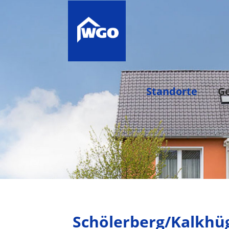
Standorte
G
Schölerberg/Kalkhü