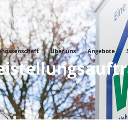
enossenschaft
Über uns
Angebote
eistellungsauft