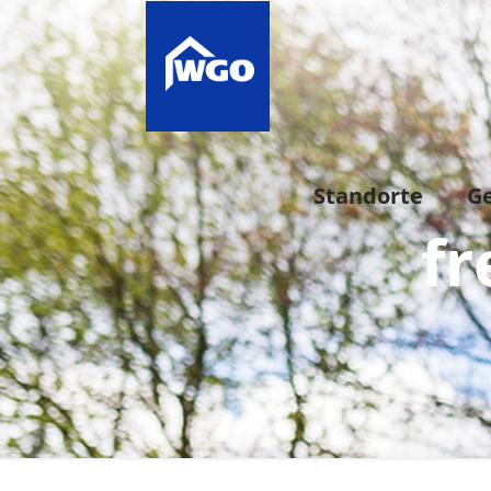
Standorte
G
fr