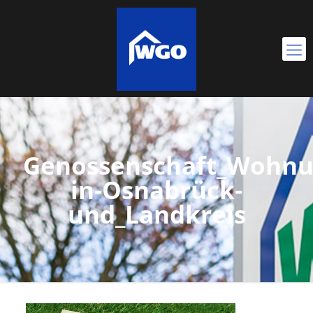
Genossenschaft_Wohnu
in-Osnabrück-
und_Landkreis