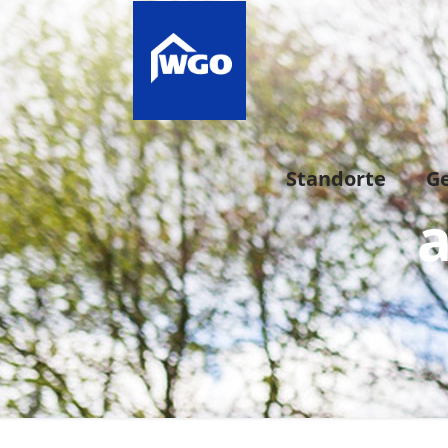
Standorte
G
a