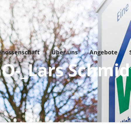
enossenschaft
Über uns
Angebote
O-_Lars Schmid